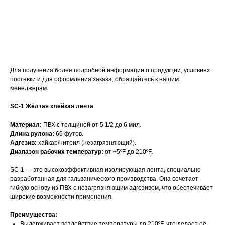
Оставить заявку
Для получения более подробной информации о продукции, условиях
поставки и для оформления заказа, обращайтесь к нашим
менеджерам.
SC-1 Жёлтая клейкая лента
Материал:
ПВХ с толщиной от 5 1/2 до 6 мил.
Длина рулона:
66 футов.
Адгезив:
хайкар/нитрил (незагрязняющий).
Диапазон рабочих температур:
от +5ºF до 210ºF.
SC-1 — это высокоэффективная изолирующая лента, специально
разработанная для гальванического производства. Она сочетает
гибкую основу из ПВХ с незагрязняющим адгезивом, что обеспечивает
широкие возможности применения.
Преимущества:
Выдерживает воздействие температуры до 210ºF, что делает её