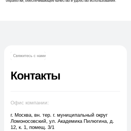
обработки, обеспечивающее качество и удобство использования.
Телефон:
+7 (965) 881-85-55
+7 (927) 911-53-50
trade.prime@mail.ru
trade.prime98@list.ru
E-mail: