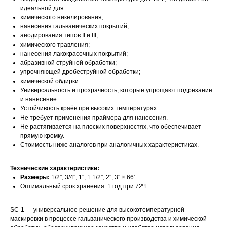
идеальной для:
химического никелирования;
нанесения гальванических покрытий;
анодирования типов II и III;
химического травления;
нанесения лакокрасочных покрытий;
абразивной струйной обработки;
упрочняющей дробеструйной обработки;
химической обдирки.
Универсальность и прозрачность, которые упрощают подрезание
и нанесение.
Свяжитесь с нами
Устойчивость краёв при высоких температурах.
Не требует применения праймера для нанесения.
Контакты
Не растягивается на плоских поверхностях, что обеспечивает
прямую кромку.
Стоимость ниже аналогов при аналогичных характеристиках.
Офис компании:
Технические характеристики:
г. Москва, вн. тер. г. муниципальный округ
Размеры:
1/2″, 3/4″, 1″, 1 1/2″, 2″, 3″ × 66′.
Ломоносовский, ул. Академика Пилюгина, д.
Оптимальный срок хранения: 1 год при 72ºF.
12, к. 1, помещ. 3/1
SC-1 — универсальное решение для высокотемпературной
маскировки в процессе гальванического производства и химической