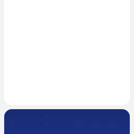
Я даю согласие на обработку персональных данных
в соответствии с политикой конфиденциальности
Оставить заявку
Навигация
О Компании
Пищевые добавки и ингредиенты
Каталог
Промышленная химия
Сырье для БАД и фармацевтики
Ингредиенты для парфюмерии и косметики
Контакты
Новости