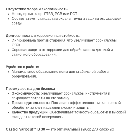
Отсутствие хлора и экологичность:
Не содержит хлор, РТВВ, РСВ или РСТ.
Соответствует стандартам охраны труда и защиты окружающей
среды.
Свяжитесь с нами
Долговечность и коррозионная стойкость:
Ингибирована против старения, что увеличивает срок службы
Контакты
СОЖ.
Хорошая защита от коррозии для обработанных деталей и
станочного оборудования.
Офис компании:
Удобство в работе:
Минимальное образование пены для стабильной работы
г. Москва, вн. тер. г. муниципальный округ
Ломоносовский, ул. Академика Пилюгина, д.
оборудования.
12, к. 1, помещ. 3/1
Преимущества для бизнеса
Экономичность:
Увеличивает срок службы инструмента и
сокращает затраты на его замену.
Производительность:
Повышает эффективность механической
обработки за счет надежной смазки и защиты.
Качество продукции:
Обеспечивает точность обработки и высокий
Телефон:
стандарт готовой поверхности.
+7 (965) 881-85-55
+7 (927) 911-53-50
Castrol Variocut™ B 30
— это оптимальный выбор для сложных
trade.prime@mail.ru