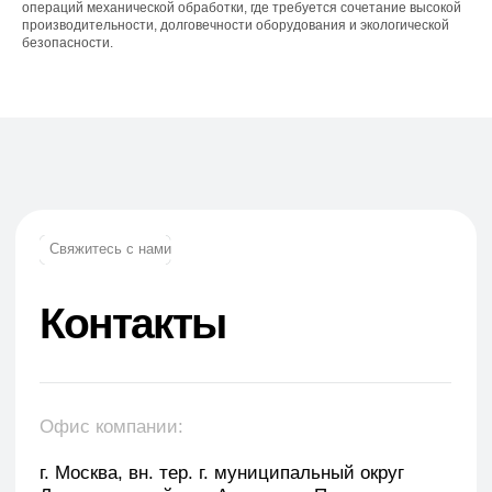
trade.prime98@list.ru
операций механической обработки, где требуется сочетание высокой
производительности, долговечности оборудования и экологической
безопасности.
E-mail: