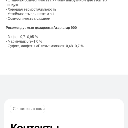
- Отличная совместимость с яичным альбумином для взбитых
Офис компании:
продуктов
- Хорошая термостабильность
г. Москва, вн. тер. г. муниципальный округ
Ломоносовский, ул. Академика Пилюгина, д.
- Устойчивость при низком pH
12, к. 1, помещ. 3/1
- Совместимость с сахаром
Рекомендуемые дозировки Агар-агар 900
- Зефир: 0,7–0,95 %
- Мармелад: 0,9–1,0 %
- Суфле, конфеты «Птичье молоко»: 0,48–0,7 %
Телефон:
+7 (965) 881-85-55
+7 (927) 911-53-50
trade.prime@mail.ru
trade.prime98@list.ru
E-mail: