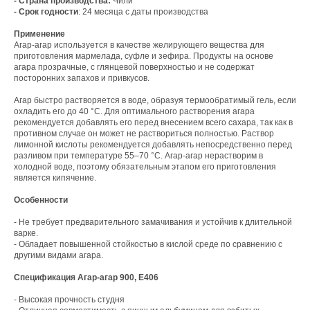
- Страна производства:
Чили
- Срок годности
: 24 месяца с даты производства
Применение
Агар-агар используется в качестве желирующего вещества для
приготовления мармелада, суфле и зефира. Продукты на основе
агара прозрачные, с глянцевой поверхностью и не содержат
посторонних запахов и привкусов.
Агар быстро растворяется в воде, образуя термообратимый гель, если
охладить его до 40 °С. Для оптимального растворения агара
рекомендуется добавлять его перед внесением всего сахара, так как в
противном случае он может не раствориться полностью. Раствор
лимонной кислоты рекомендуется добавлять непосредственно перед
разливом при температуре 55–70 °С. Агар-агар нерастворим в
холодной воде, поэтому обязательным этапом его приготовления
является кипячение.
Особенности
- Не требует предварительного замачивания и устойчив к длительной
варке.
Свяжитесь с нами
- Обладает повышенной стойкостью в кислой среде по сравнению с
другими видами агара.
Контакты
Спецификация Агар-агар 900, Е406
- Высокая прочность студня