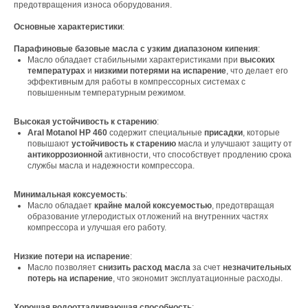
предотвращения износа оборудования.
Основные характеристики
:
Парафиновые базовые масла с узким диапазоном кипения
:
Масло обладает стабильными характеристиками при
высоких
температурах
и
низкими потерями на испарение
, что делает его
эффективным для работы в компрессорных системах с
повышенным температурным режимом.
Высокая устойчивость к старению
:
Aral Motanol HP 460
содержит специальные
присадки
, которые
повышают
устойчивость к старению
масла и улучшают защиту от
антикоррозионной
активности, что способствует продлению срока
службы масла и надежности компрессора.
Минимальная коксуемость
:
Масло обладает
крайне малой коксуемостью
, предотвращая
образование углеродистых отложений на внутренних частях
компрессора и улучшая его работу.
Низкие потери на испарение
:
Масло позволяет
снизить расход масла
за счет
незначительных
потерь на испарение
, что экономит эксплуатационные расходы.
Хорошая водоотталкивающая способность
: