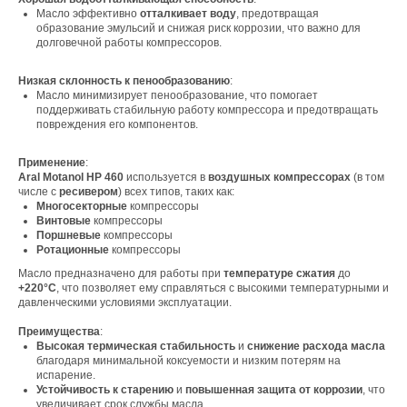
Масло эффективно
отталкивает воду
, предотвращая
образование эмульсий и снижая риск коррозии, что важно для
долговечной работы компрессоров.
Низкая склонность к пенообразованию
:
Масло минимизирует пенообразование, что помогает
поддерживать стабильную работу компрессора и предотвращать
повреждения его компонентов.
Свяжитесь с нами
Применение
:
Aral Motanol HP 460
используется в
воздушных компрессорах
(в том
Контакты
числе с
ресивером
) всех типов, таких как:
Многосекторные
компрессоры
Винтовые
компрессоры
Поршневые
компрессоры
Офис компании:
Ротационные
компрессоры
г. Москва, вн. тер. г. муниципальный округ
Масло предназначено для работы при
температуре сжатия
до
Ломоносовский, ул. Академика Пилюгина, д.
+220°C
, что позволяет ему справляться с высокими температурными и
12, к. 1, помещ. 3/1
давленческими условиями эксплуатации.
Преимущества
:
Высокая термическая стабильность
и
снижение расхода масла
благодаря минимальной коксуемости и низким потерям на
испарение.
Устойчивость к старению
и
повышенная защита от коррозии
, что
Телефон:
увеличивает срок службы масла.