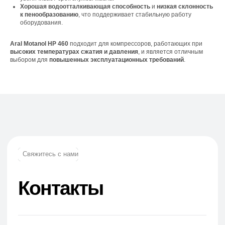
Хорошая водоотталкивающая способность
и
низкая склонность
+7 (965) 881-85-55
к пенообразованию
, что поддерживает стабильную работу
+7 (927) 911-53-50
оборудования.
trade.prime@mail.ru
trade.prime98@list.ru
Aral Motanol HP 460
подходит для компрессоров, работающих при
E-mail:
высоких температурах сжатия и давления
, и является отличным
выбором для
повышенных эксплуатационных требований
.