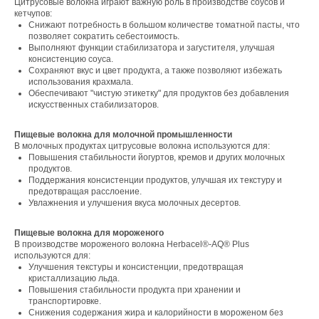
Цитрусовые волокна играют важную роль в производстве соусов и
кетчупов:
Снижают потребность в большом количестве томатной пасты, что
позволяет сократить себестоимость.
Выполняют функции стабилизатора и загустителя, улучшая
консистенцию соуса.
Сохраняют вкус и цвет продукта, а также позволяют избежать
использования крахмала.
Обеспечивают "чистую этикетку" для продуктов без добавления
искусственных стабилизаторов.
Пищевые волокна для молочной промышленности
В молочных продуктах цитрусовые волокна используются для:
Свяжитесь с нами
Повышения стабильности йогуртов, кремов и других молочных
продуктов.
Контакты
Поддержания консистенции продуктов, улучшая их текстуру и
предотвращая расслоение.
Увлажнения и улучшения вкуса молочных десертов.
Офис компании:
Пищевые волокна для мороженого
В производстве мороженого волокна Herbacel®-AQ® Plus
г. Москва, вн. тер. г. муниципальный округ
используются для:
Ломоносовский, ул. Академика Пилюгина, д.
Улучшения текстуры и консистенции, предотвращая
12, к. 1, помещ. 3/1
кристаллизацию льда.
Повышения стабильности продукта при хранении и
транспортировке.
Снижения содержания жира и калорийности в мороженом без