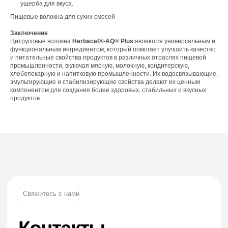
ущерба для вкуса.
Пищевые волокна для сухих смесей
Телефон:
Заключение
+7 (965) 881-85-55
Цитрусовые волокна
Herbacel®-AQ® Plus
являются универсальным и
+7 (927) 911-53-50
функциональным ингредиентом, который помогает улучшить качество
trade.prime@mail.ru
и питательные свойства продуктов в различных отраслях пищевой
trade.prime98@list.ru
промышленности, включая мясную, молочную, кондитерскую,
хлебопекарную и напитковую промышленности. Их водосвязывающие,
E-mail:
эмульгирующие и стабилизирующие свойства делают их ценным
компонентом для создания более здоровых, стабильных и вкусных
продуктов.