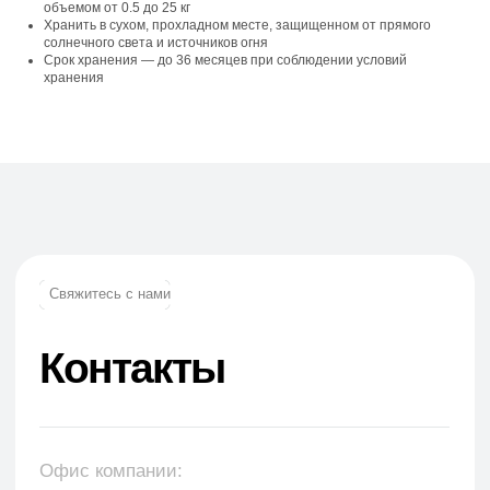
объемом от 0.5 до 25 кг
Хранить в сухом, прохладном месте, защищенном от прямого
солнечного света и источников огня
Срок хранения — до 36 месяцев при соблюдении условий
хранения
Телефон:
+7 (965) 881-85-55
+7 (927) 911-53-50
trade.prime@mail.ru
trade.prime98@list.ru
E-mail: