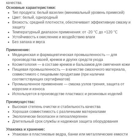
качества.
Основные характеристики:
Тип продукта: белый вазелин (минимальный уровень примесей)
Цвет: белый, однородный
Вязкость: средней плотности, обеспечивает эффективную смазку и
защиту
Температурный диапазон применения: от -20 °C до +120 °C
Устойчивость к окислению и воздействию влаги
Без запаха и вкуса
Применение:
Медицинская и фармацевтическая промышленность — для
производства мазей, кремов и других средств ухода
Косметология — в составе кремов и бальзамов для смягчения кожи
Пищевая промышленность — в качестве смазочного материала,
совместимого с пищевыми продуктами (при наличии
Свяжитесь с нами
соответствующих сертификатов)
Промышленное применение — смазка узлов трения, защита от
коррозии и износа
Контакты
Используется в производстве пластмасс и резиновых изделий
Преимущества:
Высокая степень очистки и стабильность качества
Хорошая совместимость с различными материалами
Офис компании:
Экологически безопасен и гипоаллергенен
Длительный срок службы и надежная защита оборудования
г. Москва, вн. тер. г. муниципальный округ
Ломоносовский, ул. Академика Пилюгина, д.
Упаковка и хранение:
12, к. 1, помещ. 3/1
Упакован в пластиковые ведра, банки или металлические емкости