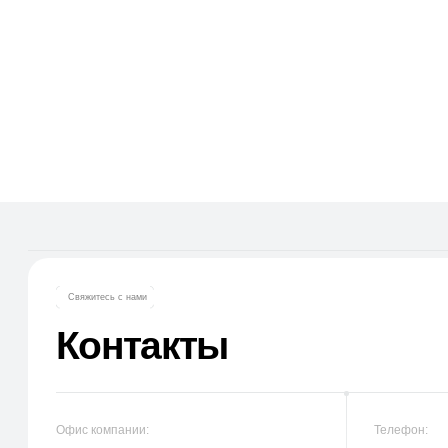
Свяжитесь с нами
Контакты
Офис компании:
Телефон:
г. Москва, вн. тер. г. муниципальный
+7 (965) 881-85-
округ Ломоносовский, ул. Академика
+7 (927) 911-53-
Пилюгина, д. 12, к. 1, помещ. 3/1
E-mail:
trade.prime98@li
trade.prime@mai