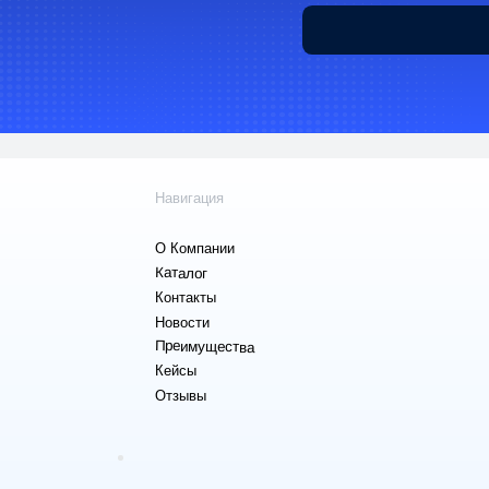
Контакты
химия
Новости
Сырье для БАД
Преимущества
фармацевтики
Кейсы
Ингредиенты д
Отзывы
парфюмерии и
косметики