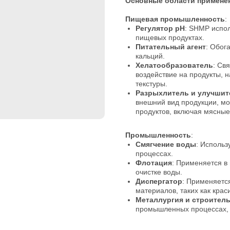
Основные области примене
Пищевая промышленность
:
Регулятор рН
: SHMP испол
пищевых продуктах.
Питательный агент
: Обог
кальций.
Хелатообразователь
: Св
воздействие на продукты, 
текстуры.
Разрыхлитель и улучшит
внешний вид продукции, мо
продуктов, включая мясные
Промышленность
:
Смягчение воды
: Использ
процессах.
Флотация
: Применяется в
очистке воды.
Диспергатор
: Применяетс
материалов, таких как крас
Металлургия и строител
промышленных процессах, т