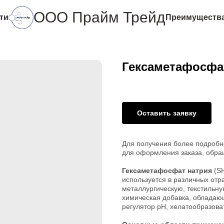
ООО Прайм Трейд
ти
Преимуществ
Гексаметафосфат
Оставить заявку
Для получения более подробн
для оформления заказа, обра
Гексаметафосфат натрия
(SH
используется в различных от
металлургическую, текстильн
химическая добавка, обладаю
регулятор рН, хелатообразоват