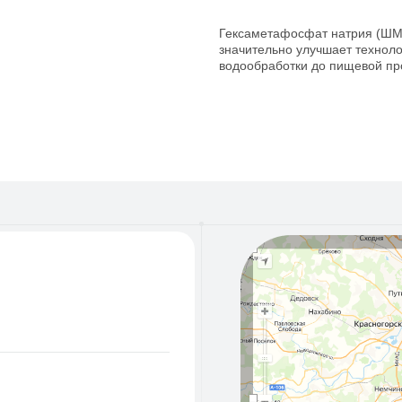
Гексаметафосфат натрия (ШМП
значительно улучшает техноло
водообработки до пищевой п
55
50
st.ru
l.ru