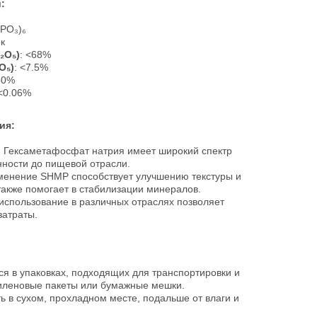
:
aPO₃)₆
к
₂O₅)
: <68%
O₅)
: <7.5%
50%
 <0.06%
ия:
: Гексаметафосфат натрия имеет широкий спектр
ности до пищевой отрасли.
менение SHMP способствует улучшению текстуры и
 также помогает в стабилизации минералов.
использование в различных отраслях позволяет
затраты.
ся в упаковках, подходящих для транспортировки и
тиленовые пакеты или бумажные мешки.
ть в сухом, прохладном месте, подальше от влаги и