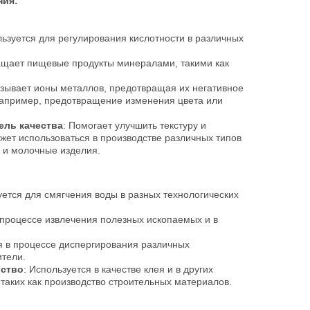
ния:
ьзуется для регулирования кислотности в различных
ащает пищевые продукты минералами, такими как
язывает ионы металлов, предотвращая их негативное
например, предотвращение изменения цвета или
ель качества
: Помогает улучшить текстуру и
жет использоваться в производстве различных типов
 и молочные изделия.
уется для смягчения воды в разных технологических
 процессе извлечения полезных ископаемых и в
я в процессе диспергирования различных
ители.
ьство
: Используется в качестве клея и в других
аких как производство строительных материалов.