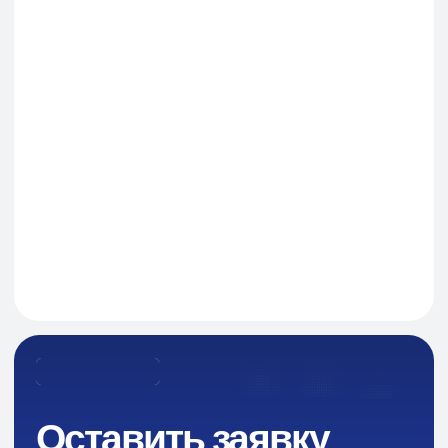
Я даю согласие на обработку персональных данных
в соответствии с политикой конфиденциальности
Оставить заявку
Навигация
О Компании
Пищевые добавки и ингредиенты
Каталог
Промышленная химия
Сырье для БАД и фармацевтики
Ингредиенты для парфюмерии и косметики
Контакты
Новости