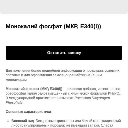
Монокалий фосфат (МКР, E340(i))
Оставить заявку
Для получения более подробной информации о продукции, условиях
поставки и для оформления заказа, обращайтесь к нашим
менеджерам.
Монокалий фосфат (МКР, E340(i))
— пищевая добавка, известная как
ортофосфат калия однозамещенный с химической формулой KH₂PO₄.
В международной практике его называют
Potassium Dihydrogen
Phosphate
.
Основные характеристики
:
Внешний вид
: Бесцветные кристаллы или белый кристаллический
либо гранулированный порошок, не имеющий запаха. Слабая