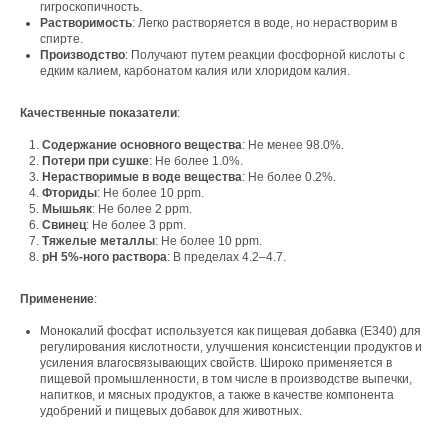
гигроскопичность.
Растворимость
: Легко растворяется в воде, но нерастворим в
спирте.
Производство
: Получают путем реакции фосфорной кислоты с
едким калием, карбонатом калия или хлоридом калия.
Качественные показатели
:
Содержание основного вещества
: Не менее 98.0%.
Потери при сушке
: Не более 1.0%.
Нерастворимые в воде вещества
: Не более 0.2%.
Свяжитесь с нами
Фториды
: Не более 10 ppm.
Мышьяк
: Не более 2 ppm.
Контакты
Свинец
: Не более 3 ppm.
Тяжелые металлы
: Не более 10 ppm.
pH 5%-ного раствора
: В пределах 4.2–4.7.
Офис компании:
Применение
:
г. Москва, вн. тер. г. муниципальный округ
Монокалий фосфат используется как пищевая добавка (E340) для
Ломоносовский, ул. Академика Пилюгина, д.
регулирования кислотности, улучшения консистенции продуктов и
12, к. 1, помещ. 3/1
усиления влагосвязывающих свойств. Широко применяется в
пищевой промышленности, в том числе в производстве выпечки,
напитков, и мясных продуктов, а также в качестве компонента
удобрений и пищевых добавок для животных.