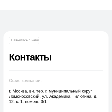
Телефон:
+7 (965) 881-85-55
+7 (927) 911-53-50
trade.prime@mail.ru
trade.prime98@list.ru
E-mail: