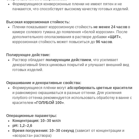
Формирующиеся конверсионные пленки не имеют пятен и не
пачкаются, что способствует высокому качеству готовых изделий.
Высокая коррозионная стойкость:
Пленки показывают коррозионную стойкость
не менее 24 часов
в
камере солевого тумана до появления «белой коррозии». После
дополнительного ополаскивания в растворе добавки
«ЩИТ»
,
коррозионная стойкость может повыситься до
96 часов
.
Полирующее действие:
Раствор обладает
полирующим действием
, что усиливает
Свяжитесь с нами
декоративный блеск цинковых покрытий и улучшает внешний вид
готовых изделий.
Контакты
Окрашивание и декоративные свойства:
Формирующиеся плёнки могут
абсорбировать цветные красители
и равномерно окрашиваться в разные оттенки. Для усиления
голубого оттенка рекомендуется использовать обработку в ванне с
Офис компании:
красителем
«ГОЛУБОЙ 100»
.
г. Москва, вн. тер. г. муниципальный округ
Ломоносовский, ул. Академика Пилюгина, д.
Операционные параметры:
12, к. 1, помещ. 3/1
Концентрация:
10–30 мл/л
рН:
1,2–2,6
Время погружения:
10–30 секунд
(зависит от концентрации и
«возраста» раствора)