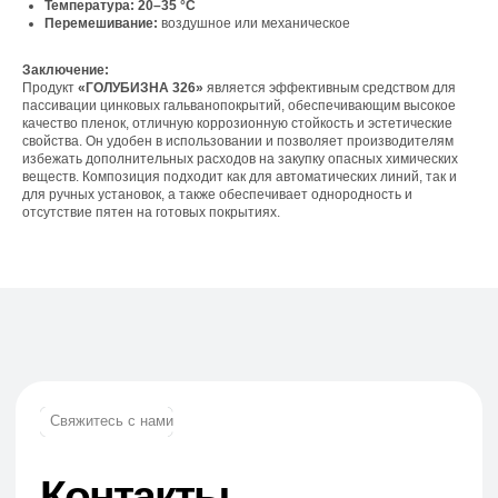
Температура:
20–35 °С
Перемешивание:
воздушное или механическое
Телефон:
Заключение:
+7 (965) 881-85-55
Продукт
«ГОЛУБИЗНА 326»
является эффективным средством для
+7 (927) 911-53-50
пассивации цинковых гальванопокрытий, обеспечивающим высокое
trade.prime@mail.ru
качество пленок, отличную коррозионную стойкость и эстетические
trade.prime98@list.ru
свойства. Он удобен в использовании и позволяет производителям
избежать дополнительных расходов на закупку опасных химических
E-mail:
веществ. Композиция подходит как для автоматических линий, так и
для ручных установок, а также обеспечивает однородность и
отсутствие пятен на готовых покрытиях.