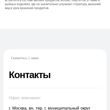
встретить в составе мясных продуктов, колбас, паштетов, а также в
рыбных изделиях, где он значительно улучшает структуру, внешний
вид и срок хранения продуктов.
Телефон:
+7 (965) 881-85-55
+7 (927) 911-53-50
trade.prime@mail.ru
trade.prime98@list.ru
E-mail: