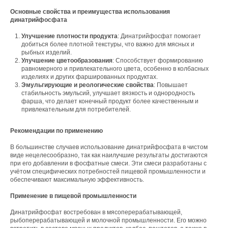
Основные свойства и преимущества использования
динатрийфосфата
Улучшение плотности продукта
: Динатрийфосфат помогает
добиться более плотной текстуры, что важно для мясных и
рыбных изделий.
Улучшение цветообразования
: Способствует формированию
равномерного и привлекательного цвета, особенно в колбасных
изделиях и других фаршированных продуктах.
Эмульгирующие и реологические свойства
: Повышает
стабильность эмульсий, улучшает вязкость и однородность
фарша, что делает конечный продукт более качественным и
привлекательным для потребителей.
Свяжитесь с нами
Рекомендации по применению
Контакты
В большинстве случаев использование динатрийфосфата в чистом
виде нецелесообразно, так как наилучшие результаты достигаются
при его добавлении в фосфатные смеси. Эти смеси разработаны с
учётом специфических потребностей пищевой промышленности и
Офис компании:
обеспечивают максимальную эффективность.
г. Москва, вн. тер. г. муниципальный округ
Применение в пищевой промышленности
Ломоносовский, ул. Академика Пилюгина, д.
12, к. 1, помещ. 3/1
Динатрийфосфат востребован в мясоперерабатывающей,
рыбоперерабатывающей и молочной промышленности. Его можно