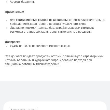
Аромат баранины
Применение:
Свяжитесь с нами
Для
традиционных колбас из баранины
, ягнёнка или козлятины, с
добавлением характерного аромата курдючного жира.
Контакты
Идеально подходит для колбас, вырабатываемых в
южных
регионах
страны, где характерны такие мясные продукты.
Дозировка:
Офис компании:
10,0%
на 100 кг несолёного мясного сырья.
г. Москва, вн. тер. г. муниципальный округ
Ломоносовский, ул. Академика Пилюгина, д.
Эта добавка придаёт продуктам острый, пряный вкус с характерными
12, к. 1, помещ. 3/1
нотками баранины и курдючного жира, идеально подходя для
специализированных мясных изделий.
Телефон:
+7 (965) 881-85-55
+7 (927) 911-53-50
trade.prime@mail.ru
trade.prime98@list.ru