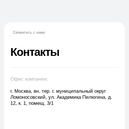
+7 (965) 881-85-55
+7 (927) 911-53-50
trade.prime@mail.ru
trade.prime98@list.ru
E-mail: