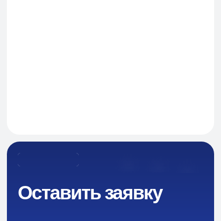
Я даю согласие на обработку персональных данных
в соответствии с политикой конфиденциальности
Оставить заявку
Навигация
О Компании
Пищевые добавки и ингредиенты
Каталог
Промышленная химия
Сырье для БАД и фармацевтики
Ингредиенты для парфюмерии и косметики
Контакты
Новости
Преимущества