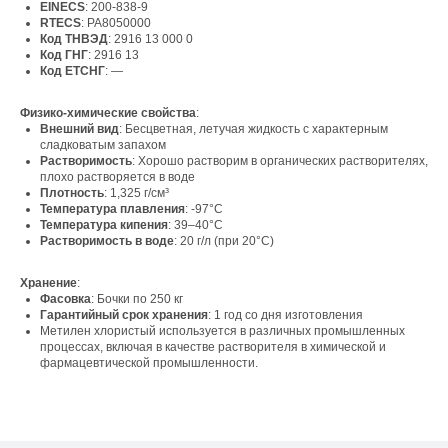
EINECS
: 200-838-9
RTECS
: PA8050000
Код ТНВЭД
: 2916 13 000 0
Код ГНГ
: 2916 13
Код ЕТСНГ
: —
Физико-химические свойства
:
Внешний вид
: Бесцветная, летучая жидкость с характерным
сладковатым запахом
Свяжитесь с нами
Растворимость
: Хорошо растворим в органических растворителях,
плохо растворяется в воде
Контакты
Плотность
: 1,325 г/см³
Температура плавления
: -97°C
Температура кипения
: 39–40°C
Растворимость в воде
: 20 г/л (при 20°C)
Офис компании:
Хранение
:
г. Москва, вн. тер. г. муниципальный округ
Фасовка
: Бочки по 250 кг
Ломоносовский, ул. Академика Пилюгина, д.
Гарантийный срок хранения
: 1 год со дня изготовления
12, к. 1, помещ. 3/1
Метилен хлористый используется в различных промышленных
процессах, включая в качестве растворителя в химической и
фармацевтической промышленности.
Телефон: