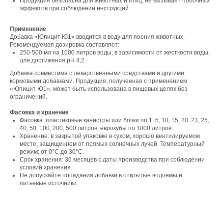
Продукция безопасна для животных и птиц, не вызывает побочных
эффектов при соблюдении инструкций.
Свяжитесь с нами
Применение
Контакты
Добавка «Юпицит Ю1» вводится в воду для поения животных.
Рекомендуемая дозировка составляет:
250-500 мл на 1000 литров воды, в зависимости от жесткости воды,
для достижения рН 4,2.
Офис компании:
Добавка совместима с лекарственными средствами и другими
кормовыми добавками. Продукция, полученная с применением
г. Москва, вн. тер. г. муниципальный округ
«Юпицит Ю1», может быть использована в пищевых целях без
Ломоносовский, ул. Академика Пилюгина, д.
ограничений.
12, к. 1, помещ. 3/1
Фасовка и хранение
Фасовка: пластиковые канистры или бочки по 1, 5, 10, 15, 20, 23, 25,
40, 50, 100, 200, 500 литров, еврокубы по 1000 литров.
Хранение: в закрытой упаковке в сухом, хорошо вентилируемом
месте, защищенном от прямых солнечных лучей. Температурный
режим: от 0°С до 30°С.
Телефон:
Срок хранения: 36 месяцев с даты производства при соблюдении
условий хранения.
+7 (965) 881-85-55
+7 (927) 911-53-50
Не допускайте попадания добавки в открытые водоемы и
trade.prime@mail.ru
питьевые источники.
trade.prime98@list.ru
E-mail: