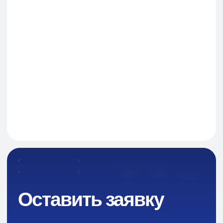
Навигация
О Компании
Пищевые добавки и ингредиенты
Каталог
Промышленная химия
Сырье для БАД и фармацевтики
Ингредиенты для парфюмерии и косметики
Контакты
Новости
Преимущества
Кейсы
Отзывы
Каталог: