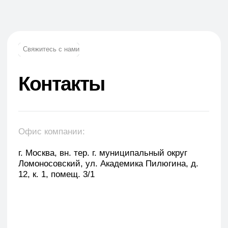
+7 (965) 881-85-55
+7 (927) 911-53-50
trade.prime@mail.ru
trade.prime98@list.ru
E-mail: