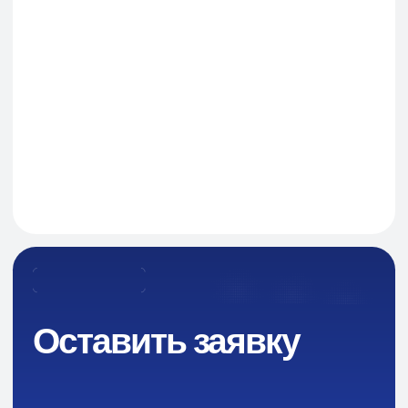
Я даю согласие на обработку персональных данных
в соответствии с политикой конфиденциальности
Оставить заявку
Навигация
О Компании
Пищевые добавки и ингредиенты
Каталог
Промышленная химия
Сырье для БАД и фармацевтики
Ингредиенты для парфюмерии и косметики
Контакты
Новости
Преимущества
Кейсы