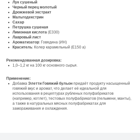
Лук сушеный
Черный перец молотый
Дрожжевой экстракт
Мальтодекстрин
Сахар
Петрушка сушеная
Лимонная кислота
(Е330)
Лавровый лист
Ароматизатор
: Говядина (ИН)
Свяжитесь с нами
Краситель
: Колер карамельный (Е150 а)
Контакты
Рекомендованная дозировка:
1,0–1,2 кг на 100 кг основного сырья.
Офис компании:
Применение:
Добавка
Элетти Говяжий бульон
придаёт продукту насыщенный
г. Москва, вн. тер. г. муниципальный округ
говяжий вкус и аромат, что делает её идеальной для
Ломоносовский, ул. Академика Пилюгина, д.
использования в рецептурах рубленых полуфабрикатов
12, к. 1, помещ. 3/1
(например, котлет), тестовых полуфабрикатов (пельмени, манты),
а также в натуральных мясных полуфабрикатах для
замораживания и охлаждения.
Телефон: