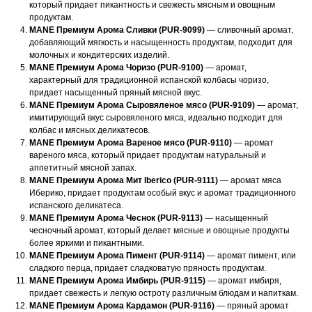
который придает пикантность и свежесть мясным и овощным
продуктам.
MANE Премиум Арома Сливки (PUR-9099)
— сливочный аромат,
добавляющий мягкость и насыщенность продуктам, подходит для
молочных и кондитерских изделий.
MANE Премиум Арома Чоризо (PUR-9100)
— аромат,
характерный для традиционной испанской колбасы чоризо,
придает насыщенный пряный мясной вкус.
MANE Премиум Арома Сыровяленое мясо (PUR-9109)
— аромат,
имитирующий вкус сыровяленого мяса, идеально подходит для
колбас и мясных деликатесов.
MANE Премиум Арома Вареное мясо (PUR-9110)
— аромат
вареного мяса, который придает продуктам натуральный и
аппетитный мясной запах.
MANE Премиум Арома Мит Iberico (PUR-9111)
— аромат мяса
Иберико, придает продуктам особый вкус и аромат традиционного
испанского деликатеса.
MANE Премиум Арома Чеснок (PUR-9113)
— насыщенный
чесночный аромат, который делает мясные и овощные продукты
более яркими и пикантными.
MANE Премиум Арома Пимент (PUR-9114)
— аромат пимент, или
сладкого перца, придает сладковатую пряность продуктам.
MANE Премиум Арома Имбирь (PUR-9115)
— аромат имбиря,
Свяжитесь с нами
придает свежесть и легкую остроту различным блюдам и напиткам.
MANE Премиум Арома Кардамон (PUR-9116)
— пряный аромат