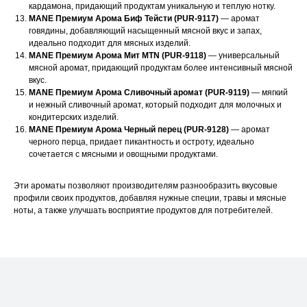
кардамона, придающий продуктам уникальную и теплую нотку.
Контакты
MANE Премиум Арома Биф Тейсти (PUR-9117)
— аромат
говядины, добавляющий насыщенный мясной вкус и запах,
идеально подходит для мясных изделий.
MANE Премиум Арома Мит MTN (PUR-9118)
— универсальный
Офис компании:
мясной аромат, придающий продуктам более интенсивный мясной
г. Москва, вн. тер. г. муниципальный округ
вкус.
Ломоносовский, ул. Академика Пилюгина, д.
MANE Премиум Арома Сливочный аромат (PUR-9119)
— мягкий
12, к. 1, помещ. 3/1
и нежный сливочный аромат, который подходит для молочных и
кондитерских изделий.
MANE Премиум Арома Черный перец (PUR-9128)
— аромат
черного перца, придает пикантность и остроту, идеально
сочетается с мясными и овощными продуктами.
Телефон:
Эти ароматы позволяют производителям разнообразить вкусовые
профили своих продуктов, добавляя нужные специи, травы и мясные
+7 (965) 881-85-55
+7 (927) 911-53-50
ноты, а также улучшать восприятие продуктов для потребителей.
trade.prime@mail.ru
trade.prime98@list.ru
E-mail: