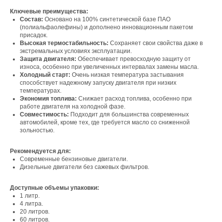
Ключевые преимущества:
Состав:
Основано на 100% синтетической базе ПАО
(полиальфаолефины) и дополнено инновационным пакетом
присадок.
Высокая термостабильность:
Сохраняет свои свойства даже в
экстремальных условиях эксплуатации.
Защита двигателя:
Обеспечивает превосходную защиту от
износа, особенно при увеличенных интервалах замены масла.
Холодный старт:
Очень низкая температура застывания
способствует надежному запуску двигателя при низких
температурах.
Экономия топлива:
Снижает расход топлива, особенно при
работе двигателя на холодной фазе.
Совместимость:
Подходит для большинства современных
Свяжитесь с нами
автомобилей, кроме тех, где требуется масло со сниженной
зольностью.
Контакты
Рекомендуется для:
Современные бензиновые двигатели.
Дизельные двигатели без сажевых фильтров.
Офис компании:
Доступные объемы упаковки:
г. Москва, вн. тер. г. муниципальный округ
1 литр.
Ломоносовский, ул. Академика Пилюгина, д.
4 литра.
12, к. 1, помещ. 3/1
20 литров.
60 литров.