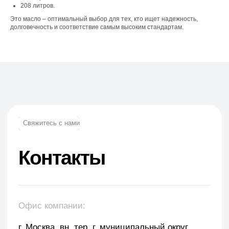
208 литров.
Это масло – оптимальный выбор для тех, кто ищет надежность,
долговечность и соответствие самым высоким стандартам.
Телефон:
+7 (965) 881-85-55
+7 (927) 911-53-50
trade.prime@mail.ru
trade.prime98@list.ru
E-mail: