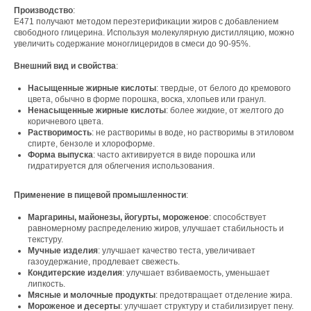
Производство
:
Е471 получают методом переэтерификации жиров с добавлением
свободного глицерина. Используя молекулярную дистилляцию, можно
увеличить содержание моноглицеридов в смеси до 90-95%.
Внешний вид и свойства
:
Насыщенные жирные кислоты
: твердые, от белого до кремового
цвета, обычно в форме порошка, воска, хлопьев или гранул.
Ненасыщенные жирные кислоты
: более жидкие, от желтого до
коричневого цвета.
Растворимость
: не растворимы в воде, но растворимы в этиловом
спирте, бензоле и хлороформе.
Форма выпуска
: часто активируется в виде порошка или
гидратируется для облегчения использования.
Применение в пищевой промышленности
:
Маргарины, майонезы, йогурты, мороженое
: способствует
равномерному распределению жиров, улучшает стабильность и
текстуру.
Свяжитесь с нами
Мучные изделия
: улучшает качество теста, увеличивает
газоудержание, продлевает свежесть.
Кондитерские изделия
: улучшает взбиваемость, уменьшает
Контакты
липкость.
Мясные и молочные продукты
: предотвращает отделение жира.
Мороженое и десерты
: улучшает структуру и стабилизирует пену.