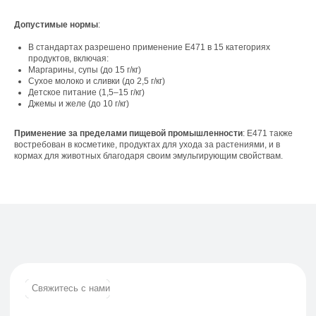
Офис компании:
Допустимые нормы
:
г. Москва, вн. тер. г. муниципальный округ
В стандартах разрешено применение Е471 в 15 категориях
Ломоносовский, ул. Академика Пилюгина, д.
продуктов, включая:
12, к. 1, помещ. 3/1
Маргарины, супы (до 15 г/кг)
Сухое молоко и сливки (до 2,5 г/кг)
Детское питание (1,5–15 г/кг)
Джемы и желе (до 10 г/кг)
Применение за пределами пищевой промышленности
: Е471 также
Телефон:
востребован в косметике, продуктах для ухода за растениями, и в
кормах для животных благодаря своим эмульгирующим свойствам.
+7 (965) 881-85-55
+7 (927) 911-53-50
trade.prime@mail.ru
trade.prime98@list.ru
E-mail: