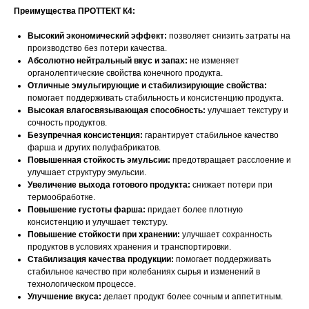
Преимущества ПРОТТЕКТ К4:
Высокий экономический эффект:
позволяет снизить затраты на
производство без потери качества.
Абсолютно нейтральный вкус и запах:
не изменяет
органолептические свойства конечного продукта.
Отличные эмульгирующие и стабилизирующие свойства:
помогает поддерживать стабильность и консистенцию продукта.
Высокая влагосвязывающая способность:
улучшает текстуру и
сочность продуктов.
Безупречная консистенция:
гарантирует стабильное качество
фарша и других полуфабрикатов.
Повышенная стойкость эмульсии:
предотвращает расслоение и
улучшает структуру эмульсии.
Свяжитесь с нами
Увеличение выхода готового продукта:
снижает потери при
термообработке.
Контакты
Повышение густоты фарша:
придает более плотную
консистенцию и улучшает текстуру.
Повышение стойкости при хранении:
улучшает сохранность
продуктов в условиях хранения и транспортировки.
Офис компании:
Стабилизация качества продукции:
помогает поддерживать
стабильное качество при колебаниях сырья и изменений в
г. Москва, вн. тер. г. муниципальный округ
технологическом процессе.
Ломоносовский, ул. Академика Пилюгина, д.
Улучшение вкуса:
делает продукт более сочным и аппетитным.
12, к. 1, помещ. 3/1