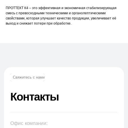
ПРОТТЕКТ К4 – это эффективная и экономичная стабилизирующая
смесь с превосходными техническими и органолептическими
свойствами, которая улучшает качество продукции, увеличивает её
выход и снижает потери при обработке.
Телефон:
+7 (965) 881-85-55
+7 (927) 911-53-50
trade.prime@mail.ru
trade.prime98@list.ru
E-mail: