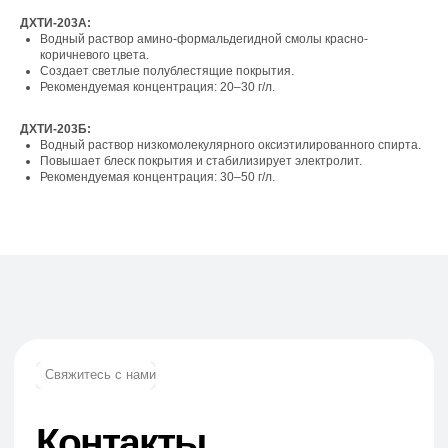
ДХТИ-203А:
г. Москва, вн. тер. г. муниципальный округ
Водный раствор амино-формальдегидной смолы красно-
Ломоносовский, ул. Академика Пилюгина, д.
коричневого цвета.
12, к. 1, помещ. 3/1
Создает светлые полублестящие покрытия.
Рекомендуемая концентрация: 20–30 г/л.
ДХТИ-203Б:
Водный раствор низкомолекулярного оксиэтилированного спирта.
Повышает блеск покрытия и стабилизирует электролит.
Телефон:
Рекомендуемая концентрация: 30–50 г/л.
+7 (965) 881-85-55
+7 (927) 911-53-50
trade.prime@mail.ru
trade.prime98@list.ru
E-mail: