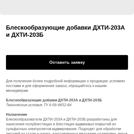
Блескообразующие добавки ДХТИ-203А
и ДХТИ-203Б
Оставить заявку
Для получения более подробной информации о продукции, условиях
поставки и для оформления заказа, обращайтесь к нашим
менеджерам.
Блескообразующие добавки ДХТИ-203А и ДХТИ-203Б
Технические условия: ТУ 6-09-4652-84
Назначение
Блескообразователи ДХТИ-203А и ДХТИ-203Б разработаны для
нанесения полублестящих и блестящих кадмиевых покрытий из
сульфатных электролитов кадмирования. Подходят для обработки
деталей из стали и чугуна, изготовленных методами штамповки, литья