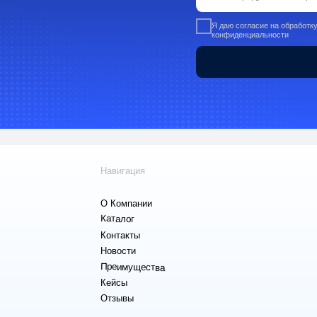
Каталог:
Навигация
Пищевые добав
О Компании
ингредиенты
Каталог
Промышленная
Контакты
химия
Новости
Сырье для БАД
Преимущества
фармацевтики
Кейсы
Ингредиенты д
Отзывы
парфюмерии и
косметики