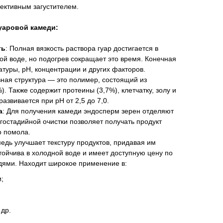
фективным загустителем.
уаровой камеди:
ть
: Полная вязкость раствора гуар достигается в
ной воде, но подогрев сокращает это время. Конечная
атуры, рН, концентрации и других факторов.
вная структура — это полимер, состоящий из
. Также содержит протеины (3,7%), клетчатку, золу и
развивается при рН от 2,5 до 7,0.
а
: Для получения камеди эндосперм зерен отделяют
гостадийной очистки позволяет получать продукт
о помола.
медь улучшает текстуру продуктов, придавая им
стойчива в холодной воде и имеет доступную цену по
дями. Находит широкое применение в:
;
др.