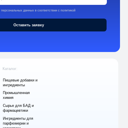
ки и
 и
ля