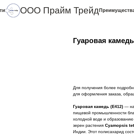
ООО Прайм Трейд
ти
Преимуществ
Гуаровая камедь
Оставить заявку
Для получения более подробн
для оформления заказа, обра
Гуаровая камедь (Е412)
— на
пищевой промышленности благ
холодной воде и образованию 
зерен растения
Cyamopsis tet
Индии. Этот полисахарид сост