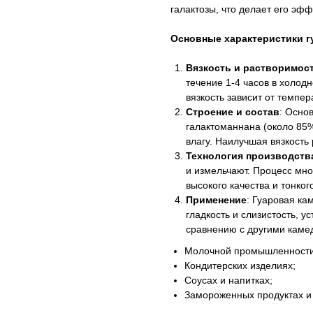
галактозы, что делает его эф
Основные характеристики г
Вязкость и растворимос
течение 1-4 часов в холод
вязкость зависит от темпер
Строение и состав
: Осно
галактоманнана (около 85%)
влагу. Наилучшая вязкость 
Технология производств
и измельчают. Процесс мно
высокого качества и тонког
Применение
: Гуаровая ка
гладкость и слизистость, у
сравнению с другими каме
Молочной промышленности
Кондитерских изделиях;
Соусах и напитках;
Замороженных продуктах и 