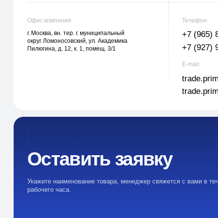
trade.prime98@li
trade.prime@mai
Оставить заявку
Укажите наименование товара, менеджер свяжется с вами в течении 1
рабочего часа.