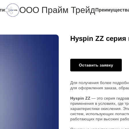
ООО Прайм Трейд
ти
Преимуществ
Hyspin ZZ серия
Оставить заявку
Для получения более подробн
для оформления заказа, обра
Hyspin ZZ
— это серия гидрав
применения в условиях, где т
характеристики окисления. Эт
систем, использующих лопастн
работающих при высоких рабо