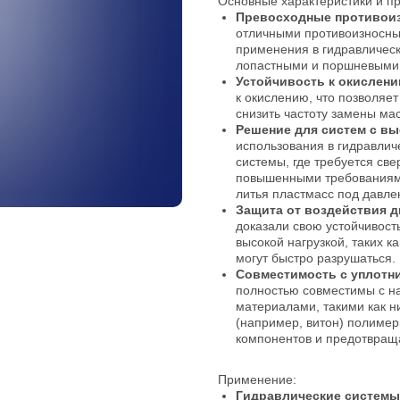
Основные характеристики и п
Превосходные противои
отличными противоизносны
применения в гидравлически
лопастными и поршневыми
Устойчивость к окислен
к окислению, что позволяет
снизить частоту замены ма
Решение для систем с вы
использования в гидравлич
системы, где требуется све
повышенными требованиями 
литья пластмасс под давле
Защита от воздействия д
доказали свою устойчивость
высокой нагрузкой, таких к
могут быстро разрушаться.
Совместимость с уплотн
полностью совместимы с 
материалами, такими как 
(например, витон) полимер
компонентов и предотвраща
Применение:
Гидравлические системы