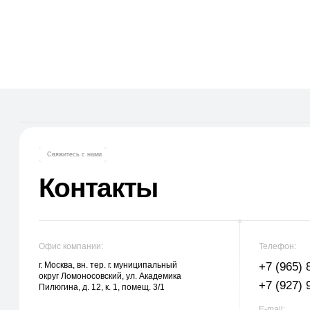
Свяжитесь с нами
Контакты
Офис компании:
Телефон:
г. Москва, вн. тер. г. муниципальный
+7 (965) 881-85-
округ Ломоносовский, ул. Академика
+7 (927) 911-53-
Пилюгина, д. 12, к. 1, помещ. 3/1
E-mail:
trade.prime98@li
trade.prime@mai
Оставить заявку