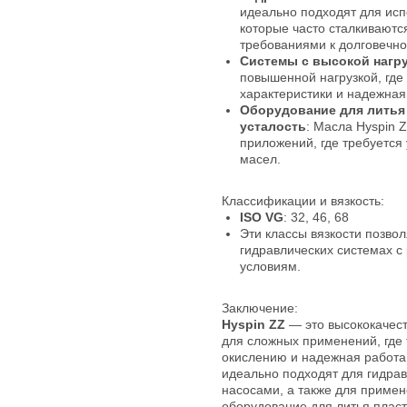
идеально подходят для исп
которые часто сталкиваютс
требованиями к долговечно
Системы с высокой нагр
повышенной нагрузкой, гд
характеристики и надежная
Оборудование для литья 
усталость
: Масла Hyspin 
приложений, где требуется
масел.
Классификации и вязкость:
ISO VG
: 32, 46, 68
Эти классы вязкости позво
гидравлических системах с
условиям.
Заключение:
Hyspin ZZ
— это высококачес
для сложных применений, где 
окислению и надежная работа
идеально подходят для гидра
насосами, а также для примене
оборудование для литья плас