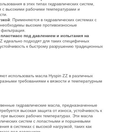
ользования в этих типах гидравлических систем,
я с высокими рабочими температурами и
сти.
узкой
: Применяются в гидравлических системах с
е необходимы высокие противоизносные
 фильтрация.
пластмасс под давлением и испытания на
ZZ идеально подходят для таких специфичных
 устойчивость к быстрому разрушению традиционных
ляют использовать масла Hyspin ZZ в различных
 разными требованиями к вязкости и температурным
твенные гидравлические масла, предназначенные
требуется высокая защита от износа, устойчивость к
 при высоких рабочих температурах. Эти масла
влических систем с лопастными и поршневыми
ния в системах с высокой нагрузкой, таких как
тмасс под давлением.