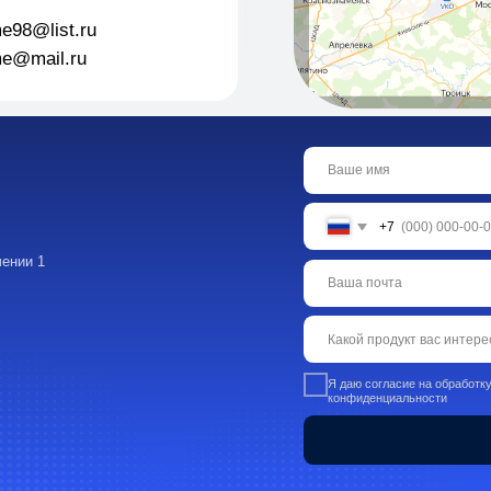
Я даю согласие на обработку персональных данн
конфиденциальности
Оставить
Каталог:
Навигация
Пищевые добав
О Компании
ингредиенты
Каталог
Промышленная
Контакты
химия
Новости
Сырье для БАД
Преимущества
фармацевтики
Кейсы