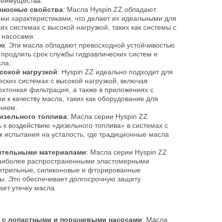
реимущества:
зносные свойства
: Масла Hyspin ZZ обладают
ми характеристиками, что делает их идеальными для
х системах с высокой нагрузкой, таких как системы с
 насосами.
ию
: Эти масла обладают превосходной устойчивостью
 продлить срок службы гидравлических систем и
сла.
сокой нагрузкой
: Hyspin ZZ идеально подходит для
еских системах с высокой нагрузкой, включая
рхтонкая фильтрация, а также в приложениях с
к качеству масла, таких как оборудование для
нием.
изельного топлива
: Масла серии Hyspin ZZ
 к воздействию «дизельного топлива» в системах с
ак испытания на усталость, где традиционные масла
ительными материалами
: Масла серии Hyspin ZZ
наиболее распространенными эластомерными
нитрильные, силиконовые и фторированные
ы. Это обеспечивает долгосрочную защиту
ет утечку масла.
 с лопастными и поршневыми насосами
: Масла