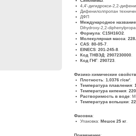
Синонимы
:
4,4′-дигидрокси-2,2-дифен
Дифенилолпропан техниче
ДФП
Международное название
Dihydroxy-2,2-diphenylpropan
Формула
:
C15H16O2
.
Молекулярная масса
:
228
CAS
:
80-05-7
.
EINECS
:
201-245-8
.
Код ТНВЭД
:
2907230000
.
Код ГНГ
:
290723
.
Физико-химические свойст
Плотность
:
1.0376 г/см³
.
Температура плавления
:
Температура кипения
:
220
Растворимость в воде
: 
Температура вспышки
:
22
Фасовка
:
Упаковка:
Мешок 25 кг
.
Применение
: