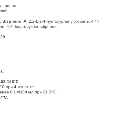
илпропан
ский
:
Bisphenol A
, 2,2-Bis-4-hydroxyphenylpropane, 4,4′-
e, 4,4′-Isopropylidenediphenol.
.29
.
ва
:
152-158°C
.
°C
при 4 мм рт. ст.
Менее
0.1 г/100 мл
при 21.5°C.
7°C
.