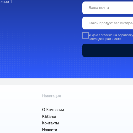
Каталог:
Навигация
Пищевые добав
О Компании
ингредиенты
Каталог
Промышленная
Контакты
химия
Новости
Сырье для БАД
Преимущества
фармацевтики
Кейсы
Ингредиенты д
Отзывы
парфюмерии и
косметики