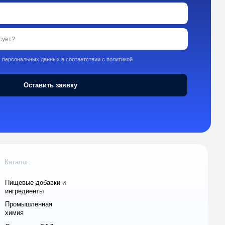
ки и
 и
ля