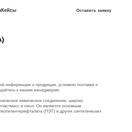
а
Кейсы
Оставить заявку
A)
ой информации о продукции, условиях поставки и
щайтесь к нашим менеджерам.
ническое химическое соединение, широко
пластмасс и смол. Он является основным
лиэтилентерефталата (ПЭТ) и других синтетических