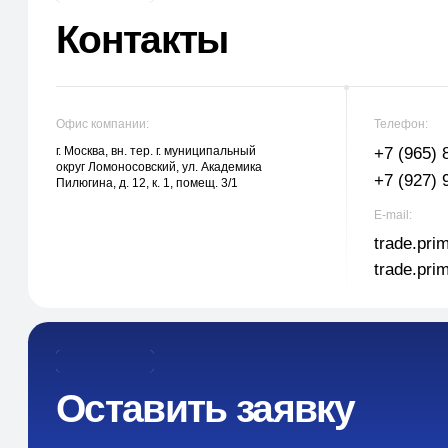
округ Ломоносовский, ул. Академика
+7 (927) 911-53-
Пилюгина, д. 12, к. 1, помещ. 3/1
E-mail:
trade.prime98@li
trade.prime@mai
Оставить заявку
Укажите наименование товара, менеджер свяжется с вами в течении 1
рабочего часа.