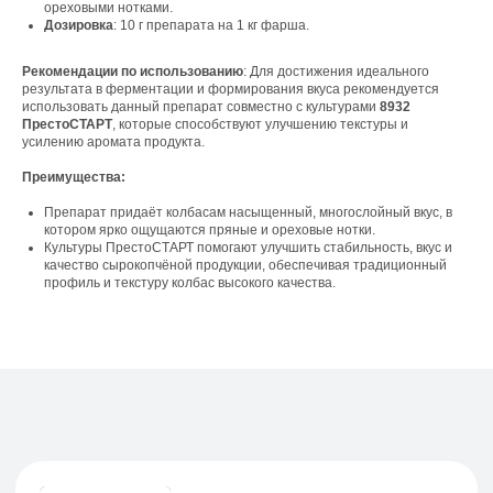
ореховыми нотками.
Дозировка
: 10 г препарата на 1 кг фарша.
Рекомендации по использованию
: Для достижения идеального
Свяжитесь с нами
результата в ферментации и формирования вкуса рекомендуется
использовать данный препарат совместно с культурами
8932
Контакты
ПрестоСТАРТ
, которые способствуют улучшению текстуры и
усилению аромата продукта.
Преимущества:
Офис компании:
Препарат придаёт колбасам насыщенный, многослойный вкус, в
котором ярко ощущаются пряные и ореховые нотки.
г. Москва, вн. тер. г. муниципальный округ
Культуры ПрестоСТАРТ помогают улучшить стабильность, вкус и
Ломоносовский, ул. Академика Пилюгина, д.
качество сырокопчёной продукции, обеспечивая традиционный
12, к. 1, помещ. 3/1
профиль и текстуру колбас высокого качества.
Телефон:
+7 (965) 881-85-55
+7 (927) 911-53-50
trade.prime@mail.ru
trade.prime98@list.ru