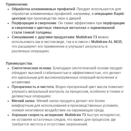
Применение
:
Обработка алюминиевых профилей
: Продукт используется для
обработки алюминиевых профилей, например, в
операциях Rapid-
центров
при производстве окон и дверей.
Перфорация и сверление
: Он также эффективен при
перфорации
и сверлении
в
цветных тяжелых металлах
и
оцинкованной
стали тонкой толщины
.
Смешивание с другими продуктами
:
Multidraw 73
можно
использовать как в чистом виде, так и в смеси с
Multidraw AL 9635
,
что расширяет его применение и улучшает результаты в
различных операциях.
Преимущества
:
Синтетическая основа
: Благодаря синтетической основе продукт
обладает высокой стабильностью и эффективностью, что делает
его идеальным для высоконагруженных операций волочения и
штамповки.
Прозрачность и чистота
: Водно-прозрачный цвет масла помогает
улучшить визуальный контроль за процессом, особенно в тонких и
деликатных операциях.
Мягкий запах
: Мягкий запах продукта делает его более
комфортным для использования в производственных условиях,
снижая негативное воздействие на окружающую среду.
Хорошая скорость испарения
:
Multidraw 73
быстро испаряется,
не оставляя остаточных следов, что важно для процессов, где
Свяжитесь с нами
требуется чистота и отсутствие загрязнений.