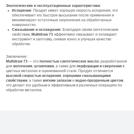
Контакты
Экологические и эксплуатационные характеристики
:
Испарение
: Продукт имеет хорошую скорость испарения, что
обеспечивает его быстрое высыхание после применения и
минимизирует остаточные загрязнения на обработанных
Офис компании:
поверхностях.
Смазывание и охлаждение
: Благодаря своим синтетическим
г. Москва, вн. тер. г. муниципальный округ
свойствам,
Multidraw 73
эффективно смазывает и охлаждает
Ломоносовский, ул. Академика Пилюгина, д.
инструмент и заготовку, снижая износ и улучшая качество
12, к. 1, помещ. 3/1
обработки.
Заключение:
Multidraw 73
— это
полностью синтетическое масло
, разработанное
для
волочения
,
штамповки
, а также для
перфорации и сверления
в
цветных металлах и оцинкованной стали. Продукт отличается
высокой скоростью испарения
,
хорошими смазывающими
Телефон:
свойствами
, а также
мягким запахом
и
водно-прозрачным цветом
,
+7 (965) 881-85-55
что делает его удобным и эффективным в различных операциях по
+7 (927) 911-53-50
обработке металлов.
trade.prime@mail.ru
trade.prime98@list.ru
E-mail: