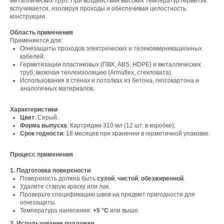
металлических труб. При воздействии высоких температур герметик
вспучивается, изолируя проходы и обеспечивая целостность
конструкции.
Область применения
Применяется для:
Огнезащиты проходов электрических и телекоммуникационных
кабелей.
Герметизации пластиковых (ПВХ, ABS, HDPE) и металлических
труб, включая теплоизоляцию (Armaflex, стекловата).
Использования в стенах и потолках из бетона, гипсокартона и
аналогичных материалов.
Характеристики
Цвет
: Серый.
Форма выпуска
: Картриджи 310 мл (12 шт. в коробке).
Срок годности
: 18 месяцев при хранении в герметичной упаковке.
Процесс применения
1. Подготовка поверхности
Поверхность должна быть
сухой
,
чистой
,
обезжиренной
.
Удалите старую краску или лак.
Проверьте спецификацию швов на предмет пригодности для
огнезащиты.
Температура нанесения:
+5 °С
или выше.
2. Использование подложки