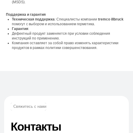
(MSDS).
Телефон:
Поддержка и гарантия
+7 (965) 881-85-55
Техническая поддержка
: Специалисты компании
tremco illbruck
+7 (927) 911-53-50
помогут с выбором и использованием герметика.
trade.prime@mail.ru
Гарантия
:
trade.prime98@list.ru
Дефектный продукт заменяется при условии соблюдения
инструкций по применению.
E-mail:
Компания оставляет за собой право изменять характеристики
продуктов в рамках политики совершенствования.