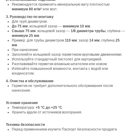
Рекомендуется применять минеральную вату плотностью
минимум 80 кг/м³
или жгут.
3. Руководство по монтажу
Для труб диаметром:
До 75 мм
: кольцевой зазор —
минимум 10 мм
.
Свыше 75 мм
: кольцевой зазор —
1/8 диаметра трубы
, глубина —
минимум 25 мм
.
Пример: для трубы диаметром
110 мм
: зазор
14 мм
, глубина
25
мм
.
При нанесении:
Заполняйте кольцевой зазор герметиком круговыми движениями.
Свяжитесь с нами
Используйте стандартный пистолет для картриджей.
Разглаживайте герметик влажным шпателем или ножом.
Контакты
Избегайте повышенной влажности, контакта с водой или
конденсатом.
4. Очистка и обслуживание
Герметик не требует дополнительного обслуживания после
нанесения.
Офис компании:
г. Москва, вн. тер. г. муниципальный округ
Условия хранения
Ломоносовский, ул. Академика Пилюгина, д.
Температура:
+5 °С до +25 °С
.
12, к. 1, помещ. 3/1
Хранить вдали от источников возгорания.
Техника безопасности
Перед применением изучите Паспорт безопасности продукта