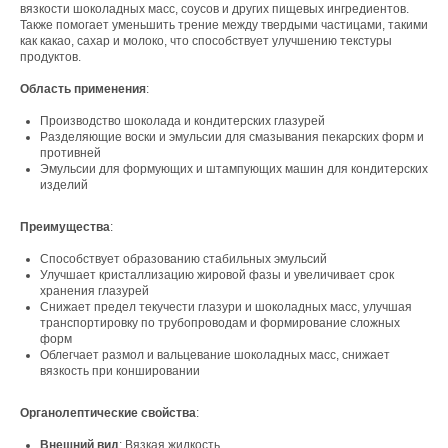
вязкости шоколадных масс, соусов и других пищевых ингредиентов.
Также помогает уменьшить трение между твердыми частицами, такими
как какао, сахар и молоко, что способствует улучшению текстуры
продуктов.
Область применения
:
Производство шоколада и кондитерских глазурей
Разделяющие воски и эмульсии для смазывания пекарских форм и
противней
Эмульсии для формующих и штампующих машин для кондитерских
изделий
Преимущества
:
Способствует образованию стабильных эмульсий
Улучшает кристаллизацию жировой фазы и увеличивает срок
хранения глазурей
Снижает предел текучести глазури и шоколадных масс, улучшая
Свяжитесь с нами
транспортировку по трубопроводам и формирование сложных
форм
Контакты
Облегчает размол и вальцевание шоколадных масс, снижает
вязкость при коншировании
Органолептические свойства
:
Офис компании:
Внешний вид
: Вязкая жидкость