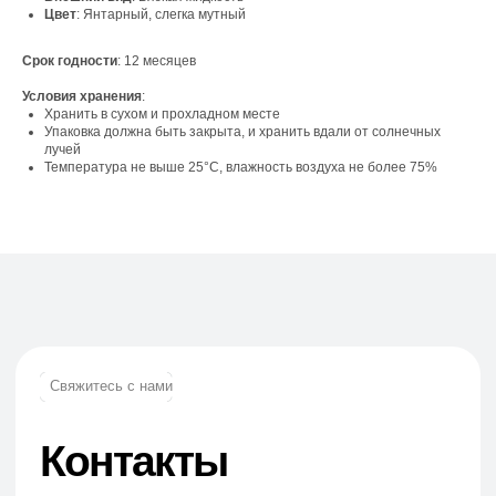
г. Москва, вн. тер. г. муниципальный округ
Цвет
: Янтарный, слегка мутный
Ломоносовский, ул. Академика Пилюгина, д.
12, к. 1, помещ. 3/1
Срок годности
: 12 месяцев
Условия хранения
:
Хранить в сухом и прохладном месте
Упаковка должна быть закрыта, и хранить вдали от солнечных
лучей
Температура не выше 25°C, влажность воздуха не более 75%
Телефон:
+7 (965) 881-85-55
+7 (927) 911-53-50
trade.prime@mail.ru
trade.prime98@list.ru
E-mail: