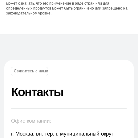
может означать, что его применение в ряде стран или для
определённых продуктов может быть ограничено или запрещено на
законодательном уровне.
Телефон:
+7 (965) 881-85-55
+7 (927) 911-53-50
trade.prime@mail.ru
trade.prime98@list.ru
E-mail: