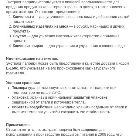
Экстракт паприки используется в пищевой промышленности для
придания продуктов характерного красного цвета, а также в качестве
ароматизатора. Он находит применение в:
Копчености
— для улучшения внешнего вида и добавления легкой
пикантности.
Кулинарных изделиях из мяса
— в соусах, маринадах и других
продуктах.
Соусах
— для усиления цветовых характеристик и придания
аромата.
Копченых сырах
— для украшения и улучшения внешнего вида.
Идентификация на этикетке:
Экстракт паприки может быть представлен в качестве добавки с кодом
Е-160с
, что указывает на его происхождение как натурального
Свяжитесь с нами
красителя.
Контакты
Условия хранения:
Температура
: рекомендуется хранить экстракт паприки при
температуре не выше 25°C.
Упаковка
: хранить в оригинальной
закрытой упаковке
,
защищенной от влаги и источников тепла.
Офис компании:
Избегать воздействия
: необходимо хранить подальше от влаги и
высоких температур, чтобы сохранить его стабильность.
г. Москва, вн. тер. г. муниципальный округ
Ломоносовский, ул. Академика Пилюгина, д.
12, к. 1, помещ. 3/1
Примечания:
Стоит отметить, что экстракт паприки был
запрещен
для
использования в производстве продуктов питания в 2008 году, что