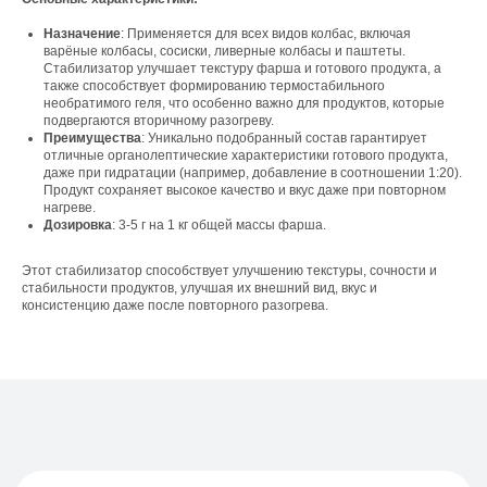
Назначение
: Применяется для всех видов колбас, включая
варёные колбасы, сосиски, ливерные колбасы и паштеты.
Стабилизатор улучшает текстуру фарша и готового продукта, а
также способствует формированию термостабильного
Свяжитесь с нами
необратимого геля, что особенно важно для продуктов, которые
подвергаются вторичному разогреву.
Контакты
Преимущества
: Уникально подобранный состав гарантирует
отличные органолептические характеристики готового продукта,
даже при гидратации (например, добавление в соотношении 1:20).
Продукт сохраняет высокое качество и вкус даже при повторном
нагреве.
Офис компании:
Дозировка
: 3-5 г на 1 кг общей массы фарша.
г. Москва, вн. тер. г. муниципальный округ
Ломоносовский, ул. Академика Пилюгина, д.
Этот стабилизатор способствует улучшению текстуры, сочности и
12, к. 1, помещ. 3/1
стабильности продуктов, улучшая их внешний вид, вкус и
консистенцию даже после повторного разогрева.
Телефон:
+7 (965) 881-85-55
+7 (927) 911-53-50
trade.prime@mail.ru
trade.prime98@list.ru