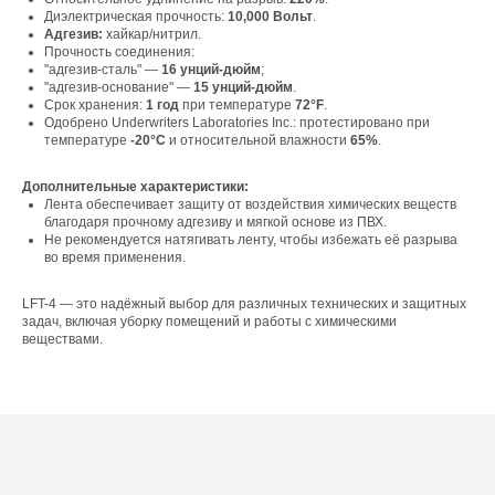
Диэлектрическая прочность:
10,000 Вольт
.
Адгезив:
хайкар/нитрил.
Прочность соединения:
"адгезив-сталь" —
16 унций-дюйм
;
"адгезив-основание" —
15 унций-дюйм
.
Срок хранения:
1 год
при температуре
72°F
.
Свяжитесь с нами
Одобрено Underwriters Laboratories Inc.: протестировано при
температуре
-20°C
и относительной влажности
65%
.
Контакты
Дополнительные характеристики:
Лента обеспечивает защиту от воздействия химических веществ
благодаря прочному адгезиву и мягкой основе из ПВХ.
Офис компании:
Не рекомендуется натягивать ленту, чтобы избежать её разрыва
во время применения.
г. Москва, вн. тер. г. муниципальный округ
Ломоносовский, ул. Академика Пилюгина, д.
12, к. 1, помещ. 3/1
LFT-4 — это надёжный выбор для различных технических и защитных
задач, включая уборку помещений и работы с химическими
веществами.
Телефон:
+7 (965) 881-85-55
+7 (927) 911-53-50
trade.prime@mail.ru