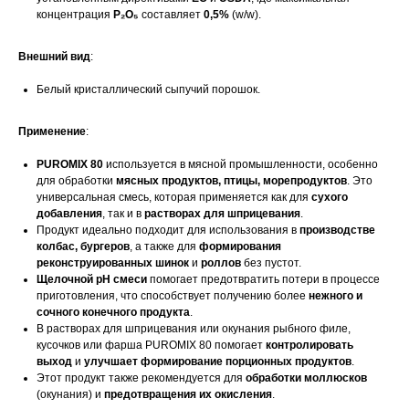
концентрация
P₂O₅
составляет
0,5%
(w/w).
Внешний вид
:
Белый кристаллический сыпучий порошок.
Применение
:
PUROMIX 80
используется в мясной промышленности, особенно
для обработки
мясных продуктов, птицы, морепродуктов
. Это
универсальная смесь, которая применяется как для
сухого
добавления
, так и в
растворах для шприцевания
.
Продукт идеально подходит для использования в
производстве
колбас, бургеров
, а также для
формирования
реконструированных шинок
и
роллов
без пустот.
Щелочной pH смеси
помогает предотвратить потери в процессе
приготовления, что способствует получению более
нежного и
сочного конечного продукта
.
В растворах для шприцевания или окунания рыбного филе,
кусочков или фарша PUROMIX 80 помогает
контролировать
выход
и
улучшает формирование порционных продуктов
.
Этот продукт также рекомендуется для
обработки моллюсков
(окунания) и
предотвращения их окисления
.