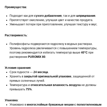
Преимущества
:
Подходит как для
сухого добавления
, так и для
шприцевания
.
Препятствует окислению, улучшая цвет и качество продукта.
Уменьшает потери при приготовлении, улучшая текстуру и вкус.
Свяжитесь с нами
Растворимость
:
Контакты
Полифосфаты подвергаются гидролизу в водных растворах.
Уровень гидролиза увеличивается с повышением температуры,
поэтому рекомендуется избегать температур выше
40°C
при
растворении
PUROMIX 80
.
Офис компании:
г. Москва, вн. тер. г. муниципальный округ
Условия хранения
:
Ломоносовский, ул. Академика Пилюгина, д.
Срок годности —
24 месяца
.
12, к. 1, помещ. 3/1
Хранить в
закрытой оригинальной упаковке
, защищенной от
прямых солнечных лучей.
Температура и
относительная влажность воздуха
не должны
превышать
75%
.
Упаковка
:
Телефон:
Упаковано в
многослойные бумажные мешки с полиэтиленовым