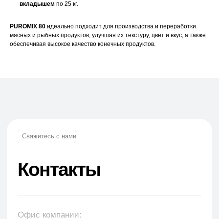
+7 (965) 881-85-55
вкладышем
по 25 кг.
+7 (927) 911-53-50
trade.prime@mail.ru
trade.prime98@list.ru
PUROMIX 80
идеально подходит для производства и переработки
мясных и рыбных продуктов, улучшая их текстуру, цвет и вкус, а также
E-mail:
обеспечивая высокое качество конечных продуктов.