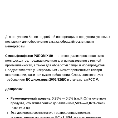
Оставить заявку
Для получения более подробной информации о продукции, условиях
поставки и для оформления заказа, обращайтесь к нашим
менеджерам.
Смесь фосфатов PUROMIX 80
— это специализированная смесь
полифосфатов, предназначенная для использования в мясной
промышленности, а также для обработки птицы и морепродуктов.
Продукт является универсальным и может применяться как при
шприцевании, так и при сухом добавлении. Смесь соответствует
требованиям
ЕС директивы 2002/82/ЕС
и стандартам
FCC V
.
Дозировка
:
Рекомендуемый уровень
: 0,35% — 0,5% (как P₂O₅) в конечном
продукте, что эквивалентно добавлению
0,58% — 0,87%
смеси
PUROMIX 80.
Эта дозировка соответствует разрешенным нормам,
установленным директивами
ЕС
и
USDA
, где максимальная