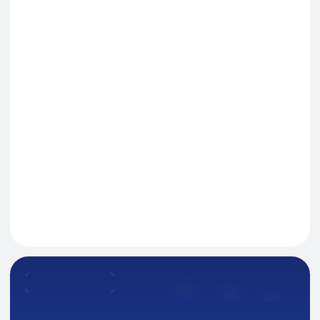
Я даю согласие на обработку персональных данных
в соответствии с политикой конфиденциальности
Оставить заявку
Навигация
О Компании
Пищевые добавки и ингредиенты
Каталог
Промышленная химия
Сырье для БАД и фармацевтики
Ингредиенты для парфюмерии и косметики
Контакты
Новости