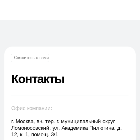
Телефон:
+7 (965) 881-85-55
+7 (927) 911-53-50
trade.prime@mail.ru
trade.prime98@list.ru
E-mail: