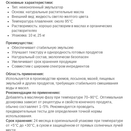
Основные характеристики:
Тип: неионогенный эмульгатор
Основа: натуральные растительные масла
Внешний вид: жидкость светло-желтого цвета
Температура плавления: около 95°C
Растворимость: хорошо растворим в маслах и органических
растворителях
Упаковка: 10 кг, 25 кг
Преимущества:
Обеспечивает стабильную эмульсию
Улучшает текстуру и однородность готовых продуктов
Натуральный состав, экологически безопасен
Свяжитесь с нами
Увеличивает срок хранения продукции
Совместим с широким спектром ингредиентов
Контакты
Область применения:
Используется в производстве кремов, лосьонов, мазей, пищевых
эмульсий и других продуктов, требующих стабильного смешивания
воды и масел.
Офис компании:
Рекомендации по применению:
Добавлять в масляную фазу при температуре 70–90°C. Оптимальная
г. Москва, вн. тер. г. муниципальный округ
дозировка зависит от рецептуры и свойств конечного продукта,
Ломоносовский, ул. Академика Пилюгина, д.
обычно составляет 1–5%. Рекомендуется проводить
12, к. 1, помещ. 3/1
предварительные тесты для определения точной нормы
использования.
Срок хранения:
24 месяца в оригинальной упаковке при температуре
от +5°C до +30°C, в сухом и защищённом от прямых солнечных лучей
месте.