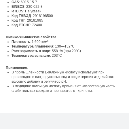
CAS
: 6915-15-7
EINECS
: 230-022-8
RTECS
: Не указан
Код ТНВЭД
: 2918198500
Код ГНГ
: 29181985
Код ЕТСНГ
: 72400
Свяжитесь с нами
Физико-химические свойства
:
Плотность
: 1,609 кг/м³
Контакты
Температура плавления
: 130—132°C
Растворимость в воде
: 558 г/л (при 20°C)
Температура вспышки
: 203°C
Офис компании:
Применение
:
В промышленности L-яблочную кислоту используют при
г. Москва, вн. тер. г. муниципальный округ
производстве вин, фруктовых вод и кондитерских изделий как
Ломоносовский, ул. Академика Пилюгина, д.
вкусовую добавку и регулятор pH.
12, к. 1, помещ. 3/1
В медицине яблочную кислоту применяют как составную часть
слабительных средств и препаратов от хрипоты.
Телефон:
+7 (965) 881-85-55
+7 (927) 911-53-50