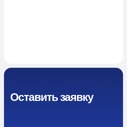
Оставить заявку
Навигация
О Компании
Пищевые добавки и ингредиенты
Каталог
Промышленная химия
Сырье для БАД и фармацевтики
Ингредиенты для парфюмерии и косметики
Контакты
Новости
Преимущества
Кейсы
Отзывы