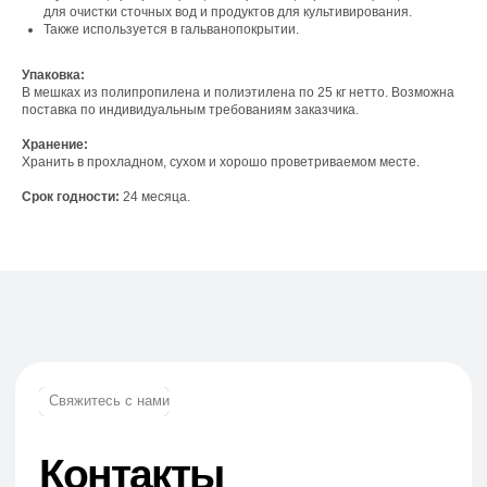
для очистки сточных вод и продуктов для культивирования.
г. Москва, вн. тер. г. муниципальный округ
Также используется в гальванопокрытии.
Ломоносовский, ул. Академика Пилюгина, д.
12, к. 1, помещ. 3/1
Упаковка:
В мешках из полипропилена и полиэтилена по 25 кг нетто. Возможна
поставка по индивидуальным требованиям заказчика.
Хранение:
Хранить в прохладном, сухом и хорошо проветриваемом месте.
Телефон:
Срок годности:
24 месяца.
+7 (965) 881-85-55
+7 (927) 911-53-50
trade.prime@mail.ru
trade.prime98@list.ru
E-mail: