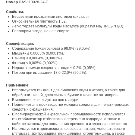
Номер CAS:
10028-24-7.
Свойства:
Бесцветный прозрачный листовой кристалл.
Относительная плотность 1,52.
Легко теряет молекулы воды в воздухе (образуя Na₂HPO₄·7H₂O).
Растворим в воде, но не в спирте.
Спецификация:
Содержание (сухая основа) ≥ 98,0% (99,65%).
Мышьяк ≤ 0,0003% (0,0001%).
Свинец ≤ 0,0004% (0,0002%).
Фторид ≤ 0,005% (0,002%).
Нерастворимые вещества в воде ≤ 0,2% (0,05%).
Потери при высыхании 18,0-22,0% (20,5%).
Применение:
Используется как агент для смягчения воды в котлах, а также для
обработки тканей, древесины и бумаги в качестве антипирена.
Свяжитесь с нами
В медицине используется для глазури.
Применяется в производстве моющих средств, для печати моющих
средств и окрашивания.
Контакты
В полиграфической и красильной промышленности используется
как стабилизатор отбеливания перекисью водорода, а также в
набивке вискозы для повышения прочности и эластичности шелка.
Используется в производстве фосфора, натрия, мононатриевого
Офис компании:
глутамата, эритромицина, пенициллина, стрептомицина, а также